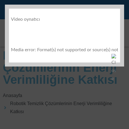
info@robegrobotik.com
+90 538 942 23 19
Video oynatıcı
Media error: Format(s) not supported or source(s) not fou
Robotik Temizlik
Dosyayı indir: https://robegrobotik.com/wp-content/up
Çözümlerinin Enerji
Verimliliğine Katkısı
00:00
Anasayfa
Robotik Temizlik Çözümlerinin Enerji Verimliliğine
Katkısı