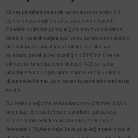
Güneş panellerinde en sık rastlanan sorunlardan biri,
aşırı ısınmaya bağlı olarak yaşanan verim kaybıdır.
Paneller, doğrudan güneş ışığına maruz kaldıklarında
belirli bir sıcaklık eşiğini aşar ve bu da hücrelerin elektrik
üretim kapasitesini olumsuz etkiler. Özellikle yaz
aylarında, panel yüzey sıcaklığının 60°C’nin üzerine
çıkması durumunda verimlilik kaybı %20’ye kadar
ulaşabilmektedir. Aşırı ısınma sadece enerji üretimini
düşürmekle kalmaz, aynı zamanda panellerin ömrünü de
kısaltır.
Bu nedenle soğutma ve havalandırma çözümleri büyük
önem taşır. En basit yöntem, panellerin çatıya veya
zemine monte edilirken arkalarında yeterli boşluk
bırakmaktır. Böylece doğal hava akışı sağlanarak sıcaklık
düşer. Daha gelişmiş yöntemler arasında fan destekli aktif